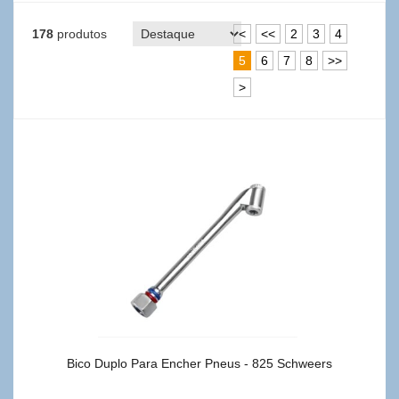
178
produtos
<
<<
2
3
4
5
6
7
8
>>
>
Bico Duplo Para Encher Pneus - 825 Schweers