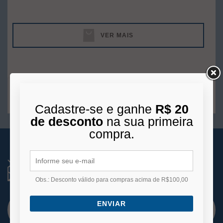
VER MAIS
1
produto
Cadastre-se e ganhe
R$ 20
de desconto
na sua primeira
compra.
RECEBA NOVIDADES
Você está se cadastrando para receber e-mails
de
Obs.: Desconto válido para compras acima de R$100,00
promoções e lançamentos.
ENVIAR