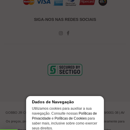
SIGA-NOS NAS REDES SOCIAIS
Dados de Navegação
Utilizamos cookies para auxiliar a sua
GOBBO JR COMERCIO DE PNEUMATICOS LTDA | CNPJ 00.201.519/0001-38 | AV
navegação. Consulte nossas
Políticas de
CAMPOS NOVOS, 623 - ITAJAÍ, SC
Privacidade
e
Políticas de Cookies
para
Os preços, promoções e condições de pagamento são válidos exclusivamente para
saber mais, inclusive sobre como exercer
compras efetuadas em nossa loja virtual.
seus direitos.