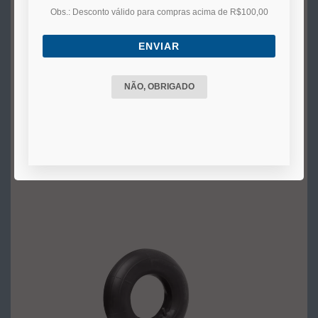
Obs.: Desconto válido para compras acima de R$100,00
Câmara de Ar Para Patinete Elétrico 10x2,5
ENVIAR
NÃO, OBRIGADO
Indisponível
VER MAIS