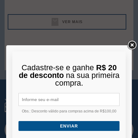
VER MAIS
1
produto
Cadastre-se e ganhe
R$ 20
de desconto
na sua primeira
compra.
RECEBA NOVIDADES
Você está se cadastrando para receber e-mails
de
Obs.: Desconto válido para compras acima de R$100,00
promoções e lançamentos.
ENVIAR