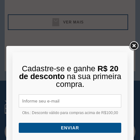
VER MAIS
1
produto
Cadastre-se e ganhe
R$ 20
de desconto
na sua primeira
compra.
RECEBA NOVIDADES
Você está se cadastrando para receber e-mails
de
Obs.: Desconto válido para compras acima de R$100,00
promoções e lançamentos.
ENVIAR