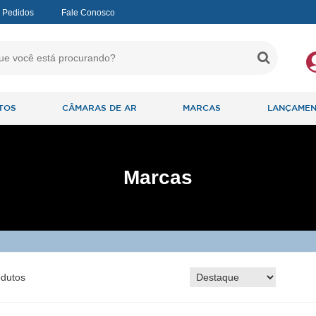
 Pedidos
Fale Conosco
TOS
CÂMARAS DE AR
MARCAS
LANÇAME
Marcas
dutos