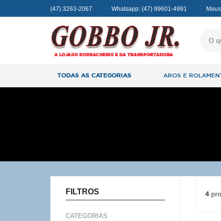
(47) 3263-2067
Whatsapp:
(47) 99601-4991
Meus
TODAS AS CATEGORIAS
AROS E ROLAMEN
FILTROS
4
pro
CATEGORIAS