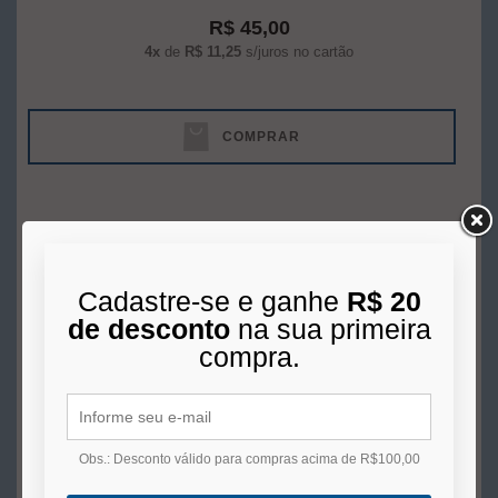
R$ 45,00
4x
de
R$ 11,25
s/juros no cartão
COMPRAR
Cadastre-se e ganhe
R$ 20
de desconto
na sua primeira
compra.
Obs.: Desconto válido para compras acima de R$100,00