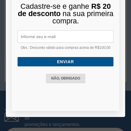
Cadastre-se e ganhe
R$ 20
R$ 50,00
de desconto
na sua primeira
5x
de
R$ 10,00
s/juros no cartão
compra.
COMPRAR
Obs.: Desconto válido para compras acima de R$100,00
ENVIAR
2
produtos
NÃO, OBRIGADO
RECEBA NOVIDADES
Você está se cadastrando para receber e-mails
de
promoções e lançamentos.