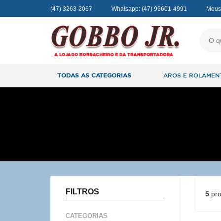
(47) 3263-2067
Whatsapp:
(47) 99601-4991
Meus
TODAS AS CATEGORIAS
AROS E ROLAMEN
FILTROS
5
pro
CATEGORIAS