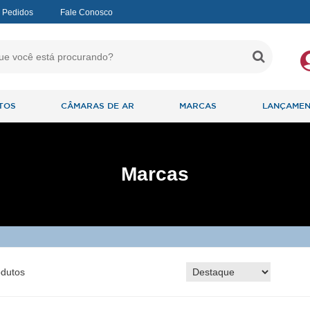
 Pedidos
Fale Conosco
TOS
CÂMARAS DE AR
MARCAS
LANÇAME
Marcas
dutos