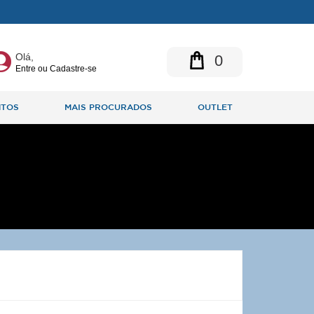
Olá,
0
Entre ou Cadastre-se
NTOS
MAIS PROCURADOS
OUTLET