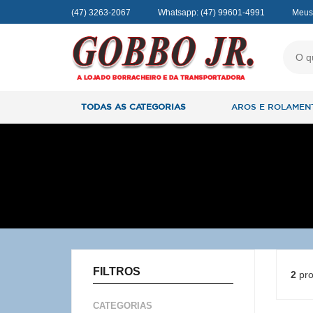
(47) 3263-2067
Whatsapp:
(47) 99601-4991
Meus
TODAS AS CATEGORIAS
AROS E ROLAMEN
FILTROS
2
pro
CATEGORIAS