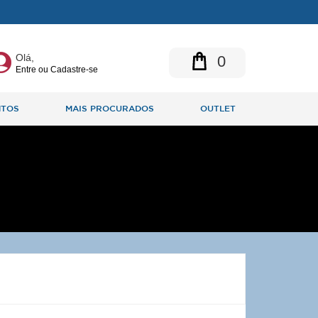
Olá,
0
Entre ou Cadastre-se
NTOS
MAIS PROCURADOS
OUTLET