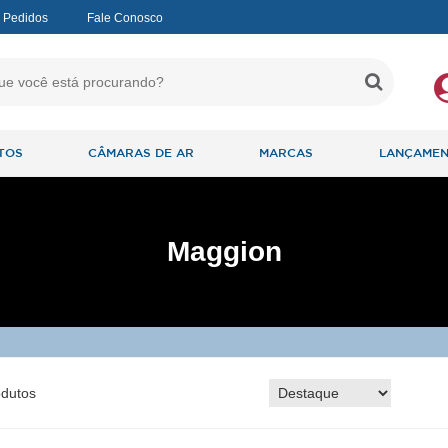
 Pedidos
Fale Conosco
TOS
CÂMARAS DE AR
MARCAS
LANÇAME
Maggion
dutos