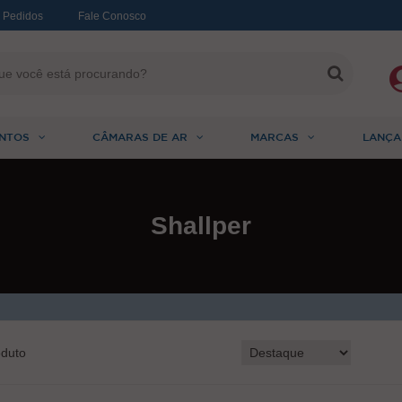
 Pedidos
Fale Conosco
NTOS
CÂMARAS DE AR
MARCAS
LANÇA
Shallper
duto