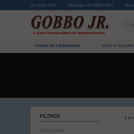
(47) 3263-2067
Whatsapp:
(47) 99601-4991
Meus
TODAS AS CATEGORIAS
AROS E ROLAME
FILTROS
1
pro
CATEGORIAS