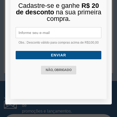
Cadastre-se e ganhe
R$ 20
R$ 400,00
de desconto
na sua primeira
10x
de
R$ 40,00
s/juros no cartão
compra.
COMPRAR
Obs.: Desconto válido para compras acima de R$100,00
ENVIAR
2
produtos
NÃO, OBRIGADO
RECEBA NOVIDADES
Você está se cadastrando para receber e-mails
de
promoções e lançamentos.